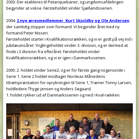
2003: Der etableres til Petanquebaner, og ungdomsafdelingen
begynder at vokse. Førsteholdet vinder Sjællandsserien.
2004:
2 nye æresmedlemmer. Kurt Skjoldby og Ole Andersen
der samtidig stopper som formand. Vi begynder året med ny
formand Peter Nissen.
Førsteholdet starter i Kvalifikationsrækken, og vi er godt på vej ind i
jubilæumsåret. Ynglingeholdet vinder 3. division, og er dermed at
finde i 2.division fra efteråret. Førsteholdet vinder
Kvalifikationsrækken, og vi er igen i Danmarksserien.
2005: 2. holdet vinder Serie2, og er for første gang nogensinde i
Serie 1. Serie 2 holdet modtager Nordeas Månedens
Idrætspræstation for oprykningen til Serie 1, Træner Tonny Larsen,
holdledere Thyge jensen og Anders Søgaard.
1. holdet rykker ud af Danmarksserien og ned i Kval-rækken.