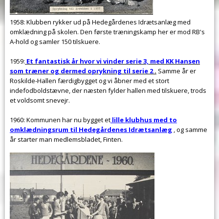
1958: Klubben rykker ud på Hedegårdenes Idrætsanlæg med
omklædning på skolen. Den første træningskamp her er mod RB's
A-hold og samler 150 tilskuere.
1959:
Et fantastisk år hvor vi vinder serie 3, med KK Hansen
som træner og dermed oprykning til serie 2
.
Samme år er
Roskilde-Hallen færdigbygget og vi åbner med et stort
indefodboldstævne, der næsten fylder hallen med tilskuere, trods
et voldsomt snevejr.
1960: Kommunen har nu bygget et
lille klubhus med to
omklædningsrum til Hedegårdenes Idrætsanlæg
, og samme
år starter man medlemsbladet, Finten.