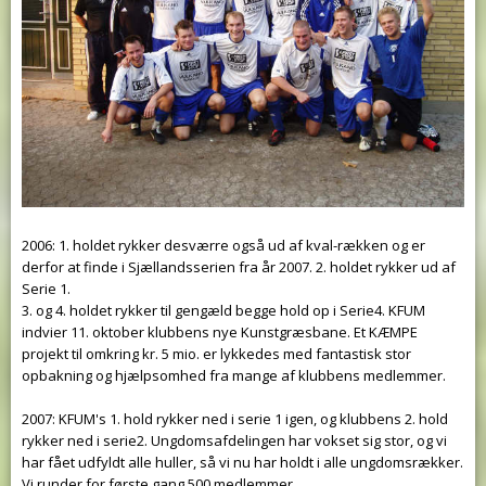
2006: 1. holdet rykker desværre også ud af kval-rækken og er
derfor at finde i Sjællandsserien fra år 2007. 2. holdet rykker ud af
Serie 1.
3. og 4. holdet rykker til gengæld begge hold op i Serie4. KFUM
indvier 11. oktober klubbens nye Kunstgræsbane. Et KÆMPE
projekt til omkring kr. 5 mio. er lykkedes med fantastisk stor
opbakning og hjælpsomhed fra mange af klubbens medlemmer.
2007: KFUM's 1. hold rykker ned i serie 1 igen, og klubbens 2. hold
rykker ned i serie2. Ungdomsafdelingen har vokset sig stor, og vi
har fået udfyldt alle huller, så vi nu har holdt i alle ungdomsrækker.
Vi runder for første gang 500 medlemmer.