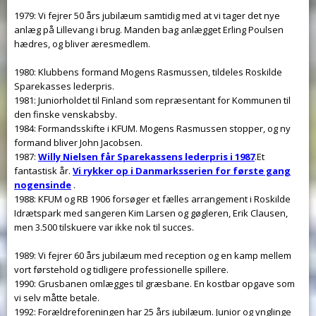
1979: Vi fejrer 50 års jubilæum samtidig med at vi tager det nye
anlæg på Lillevang i brug. Manden bag anlægget Erling Poulsen
hædres, og bliver æresmedlem.
1980: Klubbens formand Mogens Rasmussen, tildeles Roskilde
Sparekasses lederpris.
1981: Juniorholdet til Finland som repræsentant for Kommunen til
den finske venskabsby.
1984: Formandsskifte i KFUM. Mogens Rasmussen stopper, og ny
formand bliver John Jacobsen.
1987:
Willy Nielsen får Sparekassens lederpris i 1987
.Et
fantastisk år.
Vi rykker op i Danmarksserien for første gang
nogensinde
.
1988: KFUM og RB 1906 forsøger et fælles arrangement i Roskilde
Idrætspark med sangeren Kim Larsen og gøgleren, Erik Clausen,
men 3.500 tilskuere var ikke nok til succes.
1989: Vi fejrer 60 års jubilæum med reception og en kamp mellem
vort førstehold og tidligere professionelle spillere.
1990: Grusbanen omlægges til græsbane. En kostbar opgave som
vi selv måtte betale.
1992: Forældreforeningen har 25 års jubilæum. Junior og ynglinge