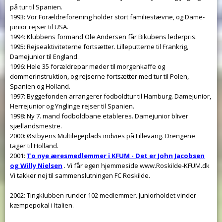
på tur til Spanien.
1993: Vor Forældreforening holder stort familiestævne, og Dame-
junior rejser til USA.
1994: Klubbens formand Ole Andersen får Bikubens lederpris.
1995: Rejseaktiviteterne fortsætter. Lilleputterne til Frankrig,
Damejunior til England.
1996: Hele 35 forældrepar møder til morgenkaffe og
dommerinstruktion, og rejserne fortsætter med tur til Polen,
Spanien og Holland.
1997: Byggefonden arrangerer fodboldtur til Hamburg. Damejunior,
Herrejunior og Ynglinge rejser til Spanien.
1998: Ny 7. mand fodboldbane etableres. Damejunior bliver
sjællandsmestre.
2000: Østbyens Multilegeplads indvies på Lillevang. Drengene
tager til Holland.
2001:
To nye æresmedlemmer i KFUM - Det er John Jacobsen
og Willy Nielsen
. Vi får egen hjemmeside www.Roskilde-KFUM.dk
Vi takker nej til sammenslutningen FC Roskilde.
2002: Tingklubben runder 102 medlemmer. Juniorholdet vinder
kæmpepokal i Italien.