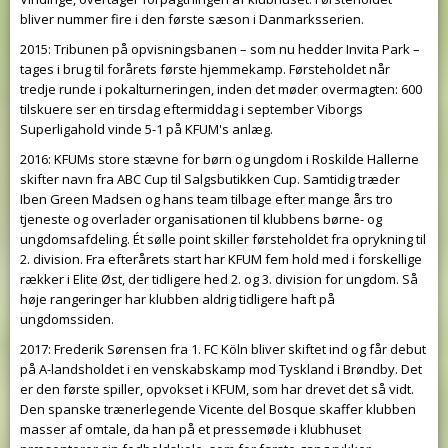
bliver nummer fire i den første sæson i Danmarksserien.
2015: Tribunen på opvisningsbanen – som nu hedder Invita Park –
tages i brug til forårets første hjemmekamp. Førsteholdet når
tredje runde i pokalturneringen, inden det møder overmagten: 600
tilskuere ser en tirsdag eftermiddag i september Viborgs
Superligahold vinde 5-1 på KFUM's anlæg.
2016: KFUMs store stævne for børn og ungdom i Roskilde Hallerne
skifter navn fra ABC Cup til Salgsbutikken Cup. Samtidig træder
Iben Green Madsen og hans team tilbage efter mange års tro
tjeneste og overlader organisationen til klubbens børne- og
ungdomsafdeling. Ét sølle point skiller førsteholdet fra oprykning til
2. division. Fra efterårets start har KFUM fem hold med i forskellige
rækker i Elite Øst, der tidligere hed 2. og 3. division for ungdom. Så
høje rangeringer har klubben aldrig tidligere haft på
ungdomssiden.
2017: Frederik Sørensen fra 1. FC Köln bliver skiftet ind og får debut
på A-landsholdet i en venskabskamp mod Tyskland i Brøndby. Det
er den første spiller, opvokset i KFUM, som har drevet det så vidt.
Den spanske trænerlegende Vicente del Bosque skaffer klubben
masser af omtale, da han på et pressemøde i klubhuset