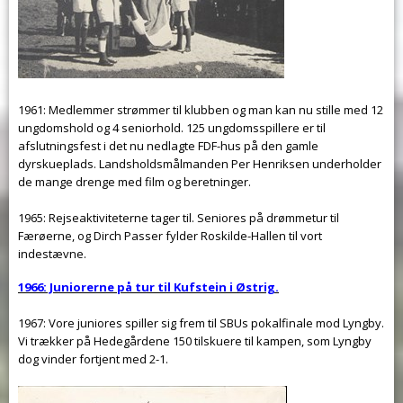
1961: Medlemmer strømmer til klubben og man kan nu stille med 12
ungdomshold og 4 seniorhold. 125 ungdomsspillere er til
afslutningsfest i det nu nedlagte FDF-hus på den gamle
dyrskueplads. Landsholdsmålmanden Per Henriksen underholder
de mange drenge med film og beretninger.
1965: Rejseaktiviteterne tager til. Seniores på drømmetur til
Færøerne, og Dirch Passer fylder Roskilde-Hallen til vort
indestævne.
1966: Juniorerne på tur til Kufstein i Østrig.
1967: Vore juniores spiller sig frem til SBUs pokalfinale mod Lyngby.
Vi trækker på Hedegårdene 150 tilskuere til kampen, som Lyngby
dog ​​vinder fortjent med 2-1.