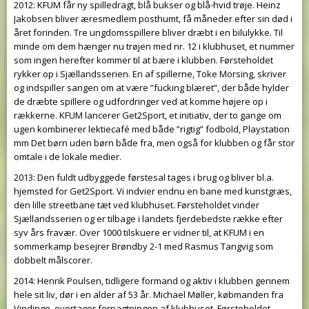
2012: KFUM får ny spilledragt, blå bukser og blå-hvid trøje. Heinz
Jakobsen bliver æresmedlem posthumt, få måneder efter sin død i
året forinden. Tre ungdomsspillere bliver dræbt i en bilulykke. Til
minde om dem hænger nu trøjen med nr. 12 i klubhuset, et nummer
som ingen herefter kommer til at bære i klubben. Førsteholdet
rykker op i Sjællandsserien. En af spillerne, Toke Morsing, skriver
og indspiller sangen om at være ”fucking blæret”, der både hylder
de dræbte spillere og udfordringer ved at komme højere op i
rækkerne. KFUM lancerer Get2Sport, et initiativ, der to gange om
ugen kombinerer lektiecafé med både ”rigtig” fodbold, Playstation
mm Det børn uden børn både fra, men også for klubben og får stor
omtale i de lokale medier.
2013: Den fuldt udbyggede førstesal tages i brug og bliver bl.a.
hjemsted for Get2Sport. Vi indvier endnu en bane med kunstgræs,
den lille streetbane tæt ved klubhuset. Førsteholdet vinder
Sjællandsserien og er tilbage i landets fjerdebedste række efter
syv års fravær. Over 1000 tilskuere er vidner til, at KFUM i en
sommerkamp besejrer Brøndby 2-1 med Rasmus Tangvig som
dobbelt målscorer.
2014: Henrik Poulsen, tidligere formand og aktiv i klubben gennem
hele sit liv, dør i en alder af 53 år. Michael Møller, købmanden fra
Vindinge, overtager forpagtningen af ​​klubhuset. Førsteholdet