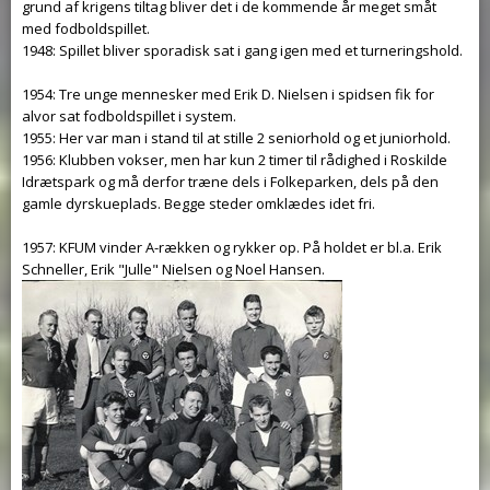
grund af krigens tiltag bliver det i de kommende år meget småt
med fodboldspillet.
1948: Spillet bliver sporadisk sat i gang igen med et turneringshold.
1954: Tre unge mennesker med Erik D. Nielsen i spidsen fik for
alvor sat fodboldspillet i system.
1955: Her var man i stand til at stille 2 seniorhold og et juniorhold.
1956: Klubben vokser, men har kun 2 timer til rådighed i Roskilde
Idrætspark og må derfor træne dels i Folkeparken, dels på den
gamle dyrskueplads. Begge steder omklædes idet fri.
1957: KFUM vinder A-rækken og rykker op. På holdet er bl.a. Erik
Schneller, Erik "Julle" Nielsen og Noel Hansen.