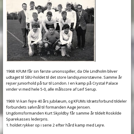
1968: KFUM får sin første unionsspiller, da Ole Lindholm bliver
udtaget til SBU-holdet til det store landsjuniorstævne. Samme år
rejser juniorhold på tur til London. I en kamp på Crystal Palace
vinder vi med hele 5-0, alle målscore af Leif Serup.
1969: Vi kan fejre 40 års jubilæum, og KFUMs Idrætsforbund tildeler
forbundets sølvnål til formanden Aage Jensen.
Ungdomsformanden Kurt Skjoldby får samme år tildelt Roskilde
Sparekasses lederpris.
1. holdet rykker op i serie 2 efter hård kamp med Lejre.