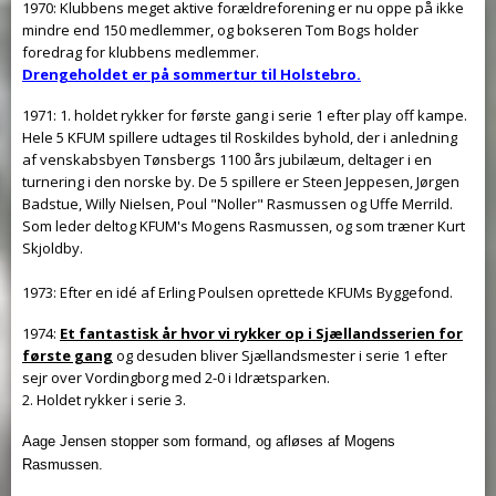
1970: Klubbens meget aktive forældreforening er nu oppe på ikke
mindre end 150 medlemmer, og bokseren Tom Bogs holder
foredrag for klubbens medlemmer.
Drengeholdet er på sommertur til Holstebro.
1971: 1. holdet rykker for første gang i serie 1 efter play off kampe.
Hele 5 KFUM spillere udtages til Roskildes byhold, der i anledning
af venskabsbyen Tønsbergs 1100 års jubilæum, deltager i en
turnering i den norske by. De 5 spillere er Steen Jeppesen, Jørgen
Badstue, Willy Nielsen, Poul "Noller" Rasmussen og Uffe Merrild.
Som leder deltog KFUM's Mogens Rasmussen, og som træner Kurt
Skjoldby.
1973: Efter en idé af Erling Poulsen oprettede KFUMs Byggefond.
1974:
Et fantastisk år hvor vi rykker op i Sjællandsserien for
første gang
og desuden bliver Sjællandsmester i serie 1 efter
sejr over Vordingborg med 2-0 i Idrætsparken.
2. Holdet rykker i serie 3.
Aage Jensen stopper som formand, og afløses af Mogens
Rasmussen.