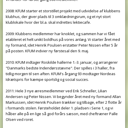
2008: KFUM starter et storstillet projekt med udvidelse af klubbens
klubhus, der giver plads til 3 omklædningsrum, og et nyt stort
klublokale hvor der bl.a. skal indrettes lektiecafe.
2009: Klubbens medlemmer har knoklet, og sammen har vi fået
etableret et helt unikt boldhus på vores anlæg. Vi starter året med
ny formand, idet Henrik Poulsen erstatter Peter Nissen efter 5 år
på posten. KFUM indvier ny førstesal den 9. maj.
2010: KFUM indtager Roskilde hallerne 1.-3. januar, og arrangerer
"Danmarks bedste Indendørsstævne". Der spilles i 3 haller, fra
tidlig morgen til sen aften. KFUM's årgang 93 modtager Nordeas
Idrætspris for kæmpe sportslig og social succes.
2011: Hele 3 nye æresmedlemmer ved Erik Schneller, Lilian
Andersen og Peter Nissen. Vi begynder året med ny formand Allan
Markussen, idet Henrik Poulsen trækker sig tilbage, efter 2 flotte år
i formands stolen. Førsteholdet deler 1. pladsen i Serie 1, og vi
håber alle på en lige så god forårs sæson, med cheftræner Palle
Olsen ved roret.