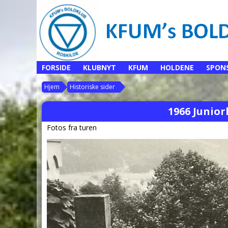
FORSIDE
KLUBNYT
KFUM
HOLDENE
SPON
Hjem
Historiske sider
1966 Junior
Fotos fra turen