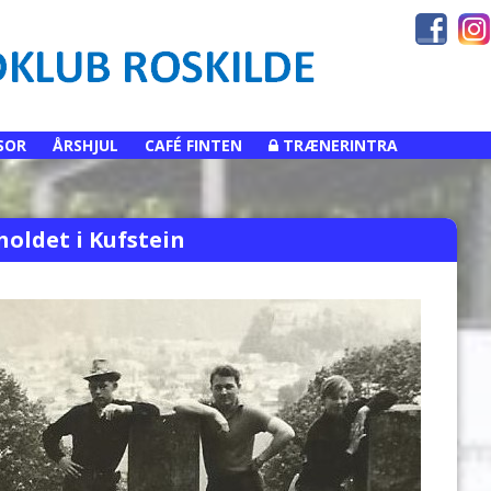
SOR
ÅRSHJUL
CAFÉ FINTEN
TRÆNERINTRA
holdet i Kufstein