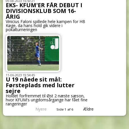
09-08-2023 16:50:21
EKS- KFUM'ER FÅR DEBUT I
DIVISIONSKLUB SOM 16-
ÅRIG
Vinicius Faloni spillede hele kampen for HB
Køge, da hans hold gik videre i
pokalturneringen
11-06-2023 19:54:45
U 19 nåede sit mål:
Førsteplads med lutter
sejre
Holdet forfremmet til Øst 2 næste sæson,
hvor KFUM's ungdomsårgange har fået fine
rangeringer
Nyere
Ældre
Side 1 af 6