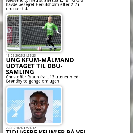
Nødvendigt med straffespark, før KFUM
havde besejret Herlufsholm efter 2-2 i
ordinær tid.
18-05-2025 21:35:23
UNG KFUM-MÅLMAND
UDTAGET TIL DBU-
SAMLING
Christoffer Bruun fra U13 træner med i
Brøndby to gange om ugen
27-12-2024 17:24:12
TIDLIGERE KFUM'ER PÅ VEJ