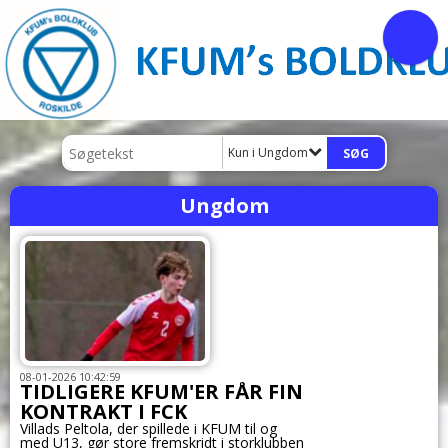
Kun i Ungdom
Ungdom
08-01-2026 10:42:59
TIDLIGERE KFUM'ER FÅR FIN
KONTRAKT I FCK
Villads Peltola, der spillede i KFUM til og
med U13, gør store fremskridt i storklubben