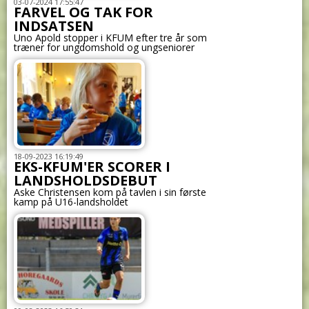
03-07-2024 17:55:47
FARVEL OG TAK FOR
INDSATSEN
Uno Apold stopper i KFUM efter tre år som
træner for ungdomshold og ungseniorer
18-09-2023 16:19:49
EKS-KFUM'ER SCORER I
LANDSHOLDSDEBUT
Aske Christensen kom på tavlen i sin første
kamp på U16-landsholdet