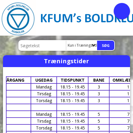
Kun i Træningstider
Træningstider
ÅRGANG
UGEDAG
TIDSPUNKT
BANE
OMKLÆD
Mandag
18.15 - 19.45
3
1
Tirsdag
18.15 - 19.45
3
1
Torsdag
18.15 - 19.45
3
1
Mandag
18.15 - 19.45
5
7
Tirsdag
18.15 - 19.45
5
7
Torsdag
18.15 - 19.45
5
7