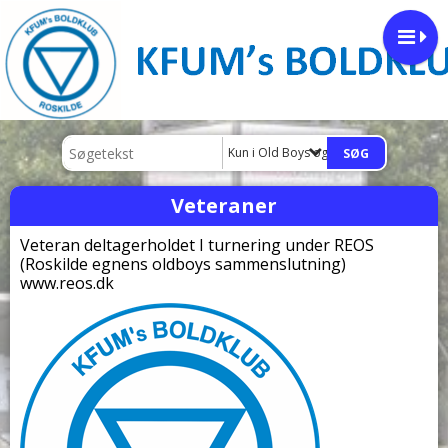
Kun i Old Boys og Veteraner
Veteraner
Veteran deltagerholdet I turnering under REOS
(Roskilde egnens oldboys sammenslutning)
www.reos.dk