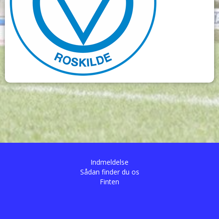
Indmeldelse
Sådan finder du os
Finten