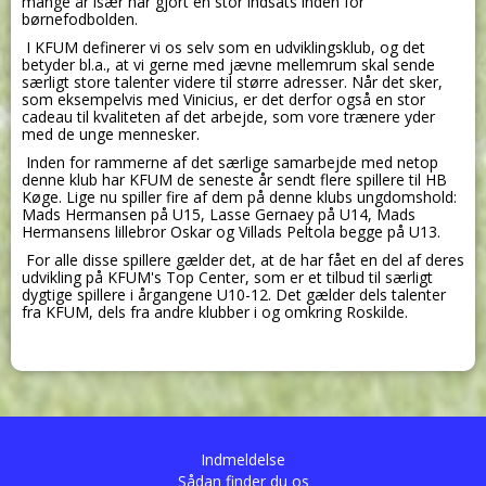
mange år især har gjort en stor indsats inden for
børnefodbolden.
I KFUM definerer vi os selv som en udviklingsklub, og det
betyder bl.a., at vi gerne med jævne mellemrum skal sende
særligt store talenter videre til større adresser. Når det sker,
som eksempelvis med Vinicius, er det derfor også en stor
cadeau til kvaliteten af det arbejde, som vore trænere yder
med de unge mennesker.
Inden for rammerne af det særlige samarbejde med netop
denne klub har KFUM de seneste år sendt flere spillere til HB
Køge. Lige nu spiller fire af dem på denne klubs ungdomshold:
Mads Hermansen på U15, Lasse Gernaey på U14, Mads
Hermansens lillebror Oskar og Villads Peltola begge på U13.
For alle disse spillere gælder det, at de har fået en del af deres
udvikling på KFUM's Top Center, som er et tilbud til særligt
dygtige spillere i årgangene U10-12. Det gælder dels talenter
fra KFUM, dels fra andre klubber i og omkring Roskilde.
Indmeldelse
Sådan finder du os