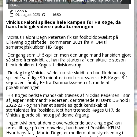
Vinicius Faloni Degn Petersen - i sin aktuelle spilledragt. FOTO: HB
KØGE
Leon A.
09. august 2023
kl. 16:50
Vinicius Faloni spillede hele kampen for HB Køge, da
hans hold gik videre i pokalturneringen
Vicinius Faloni Degn Petersen fik sin fodboldopvækst på
Lillevang og skiftede i sommeren 2021 fra KFUM til
samarbejdsklubben HB Køge.
Dengang som U15-spiller, men den unge mand har siden gjort
så store fremskridt, at han fra starten af den aktuelle sæson
blev indrulleret i Køges 1. divisionstrup.
Tirsdag tog Vinicius så det næste skridt, da han fik debut og
spillede samtlige 90 minutter i midterforsvaret i HB Køges 3-1
sejr over Tårnby FF fra Danmarksserien i 1. runde af
pokalturneringen.
HB Køges bedste mandskab trænes af Nicklas Pedersen - søn
af Jesper "Købmand" Pedersen, der trænede KFUM's DS-hold i
2022-23 - og han har et særdeles godt kendskab til
stortalentet fra Roskilde, idet han trænede Køges U17, da
Vinicius gjorde sit indtog på denne årgang.
Ingen tvivl om, at denne overvældende udvikling også kan
føres tilbage på den opvækst, han havde i Roskilde KFUM.
Hvor hans far, Martin Degn, er medlem af bestyrelsen og i